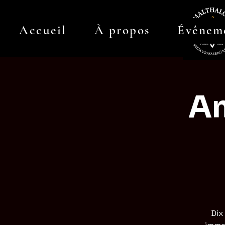
Accueil
À propos
Évênem
Am
Dix