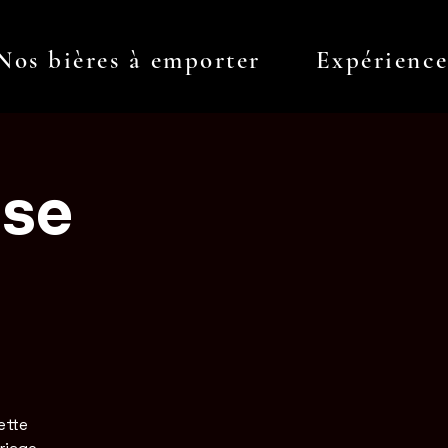
Nos bières à emporter
Expérienc
Log In
 se
ette