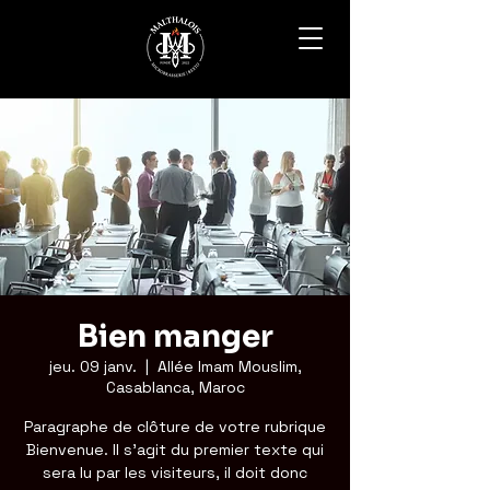
Bien manger
jeu. 09 janv.
  |  
Allée Imam Mouslim,
Casablanca, Maroc
Paragraphe de clôture de votre rubrique
Bienvenue. Il s'agit du premier texte qui
sera lu par les visiteurs, il doit donc