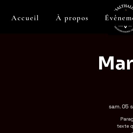
Accueil
À propos
Évênem
Mar
sam. 05 s
Parag
texte q