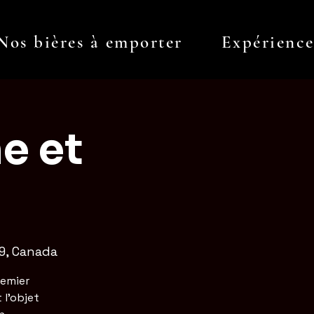
Nos bières à emporter
Expérienc
Log In
e et
N9, Canada
remier
 l'objet