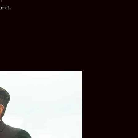
n
pact.