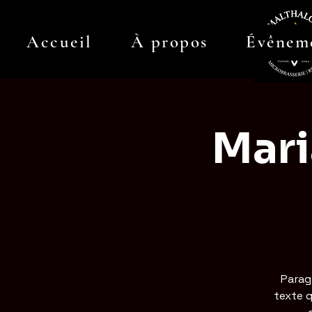
Accueil
À propos
Évênem
Mari
Parag
texte q