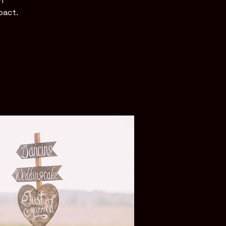
n
pact.