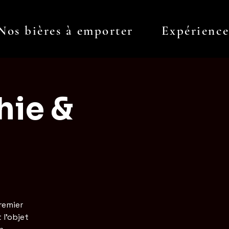
Nos bières à emporter
Expérienc
Log In
hie &
remier
 l'objet