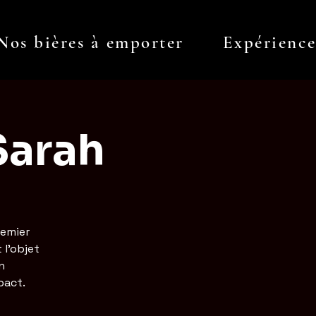
Nos bières à emporter
Expérienc
Log In
Sarah
remier
 l'objet
n
pact.