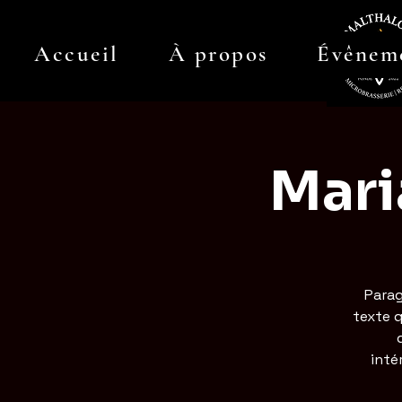
Accueil
À propos
Évênem
Mari
Parag
texte q
inté