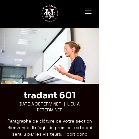
tradant 601
DATE À DÉTERMINER
  |  
LIEU À
DÉTERMINER
Paragraphe de clôture de votre section
Bienvenue. Il s'agit du premier texte qui
sera lu par les visiteurs, il doit donc